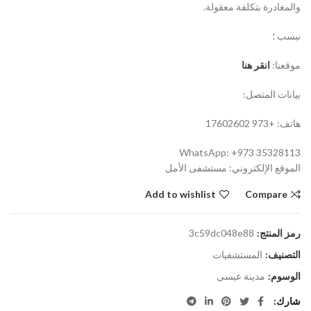
والمغادرة بتكلفة معقولة.
نبسب ؛
موقعنا:
انقر هنا
بيانات المتصل:
هاتف: +973 17602602
WhatsApp: +973 35328113
الموقع الإلكتروني: مستشفى الأمل
Add to wishlist
Compare
رمز المنتج:
3c59dc048e88
التصنيف:
المستشفيات
الوسوم:
مدينة عيسى
شارك