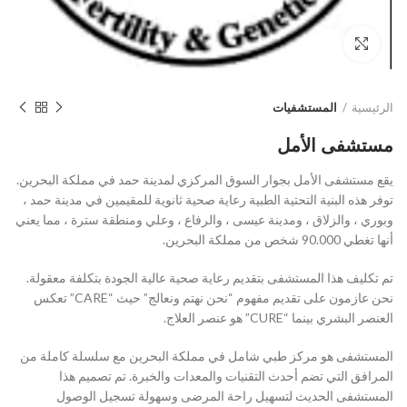
Click to enlarge
الرئيسية
المستشفيات
مستشفى الأمل
يقع مستشفى الأمل بجوار السوق المركزي لمدينة حمد في مملكة البحرين.
توفر هذه البنية التحتية الطبية رعاية صحية ثانوية للمقيمين في مدينة حمد ،
وبوري ، والزلاق ، ومدينة عيسى ، والرفاع ، وعلي ومنطقة سترة ، مما يعني
أنها تغطي 90.000 شخص من مملكة البحرين.
تم تكليف هذا المستشفى بتقديم رعاية صحية عالية الجودة بتكلفة معقولة.
نحن عازمون على تقديم مفهوم “نحن نهتم ونعالج” حيث “CARE” تعكس
العنصر البشري بينما “CURE” هو عنصر العلاج.
المستشفى هو مركز طبي شامل في مملكة البحرين مع سلسلة كاملة من
المرافق التي تضم أحدث التقنيات والمعدات والخبرة. تم تصميم هذا
المستشفى الحديث لتسهيل راحة المرضى وسهولة تسجيل الوصول