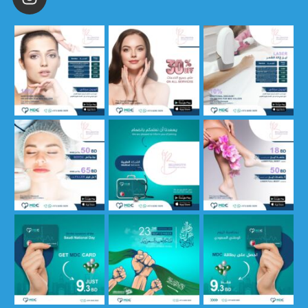
يسعدنا ان نعلمكم بانضمام م
م_ونحقق 🤍❤️ 🇸🇦 العي
#نحلم_ونحقق 🤍❤️ 🇸🇦 العي