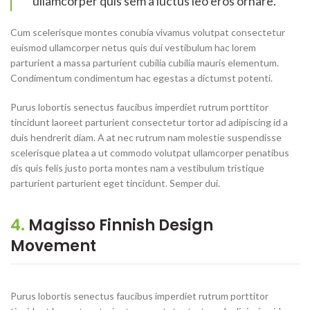
ullamcorper quis sem a luctus leo eros ornare.
Cum scelerisque montes conubia vivamus volutpat consectetur
euismod ullamcorper netus quis dui vestibulum hac lorem
parturient a massa parturient cubilia cubilia mauris elementum.
Condimentum condimentum hac egestas a dictumst potenti.
Purus lobortis senectus faucibus imperdiet rutrum porttitor
tincidunt laoreet parturient consectetur tortor ad adipiscing id a
duis hendrerit diam. A at nec rutrum nam molestie suspendisse
scelerisque platea a ut commodo volutpat ullamcorper penatibus
dis quis felis justo porta montes nam a vestibulum tristique
parturient parturient eget tincidunt. Semper dui.
4.
Magisso Finnish Design
Movement
Purus lobortis senectus faucibus imperdiet rutrum porttitor