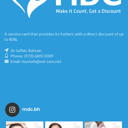
A service card that provides its holders with a direct discount of up
to 80%.
Al-Juffair, Bahrain
Phone: (973) 6690 3009
Email: mustafa@md-care.net
mdc.bh