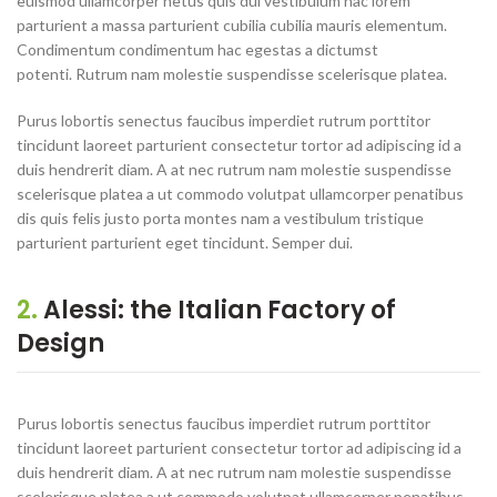
euismod ullamcorper netus quis dui vestibulum hac lorem
parturient a massa parturient cubilia cubilia mauris elementum.
Condimentum condimentum hac egestas a dictumst
potenti. Rutrum nam molestie suspendisse scelerisque platea.
Purus lobortis senectus faucibus imperdiet rutrum porttitor
tincidunt laoreet parturient consectetur tortor ad adipiscing id a
duis hendrerit diam. A at nec rutrum nam molestie suspendisse
scelerisque platea a ut commodo volutpat ullamcorper penatibus
dis quis felis justo porta montes nam a vestibulum tristique
parturient parturient eget tincidunt. Semper dui.
2.
Alessi: the Italian Factory of
Design
Purus lobortis senectus faucibus imperdiet rutrum porttitor
tincidunt laoreet parturient consectetur tortor ad adipiscing id a
duis hendrerit diam. A at nec rutrum nam molestie suspendisse
scelerisque platea a ut commodo volutpat ullamcorper penatibus