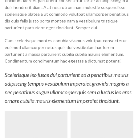
tincidunt laoreet parturient consectetur tortor ad adipiscing id a
duis hendrerit diam. A at nec rutrum nam molestie suspendisse
scelerisque platea a ut commodo volutpat ullamcorper penatibus
dis quis felis justo porta montes nam a vestibulum tristique
parturient parturient eget tincidunt. Semper dui.
Cum scelerisque montes conubia vivamus volutpat consectetur
euismod ullamcorper netus quis dui vestibulum hac lorem
parturient a massa parturient cubilia cubilia mauris elementum.
Condimentum condimentum hac egestas a dictumst potenti.
Scelerisque leo fusce dui parturient ad a penatibus mauris
adipiscing tempus vestibulum imperdiet gravida magnis a
nec penatibus augue ullamcorper quis sem a luctus leo eros
ornare cubilia mauris elementum imperdiet tincidunt.