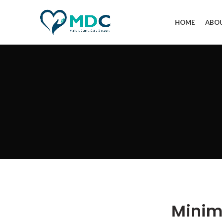
HOME
ABO
Minim