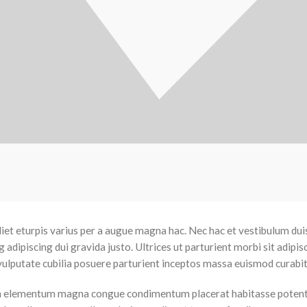
t eturpis varius per a augue magna hac. Nec hac et vestibulum duis 
adipiscing dui gravida justo. Ultrices ut parturient morbi sit adipis
 vulputate cubilia posuere parturient inceptos massa euismod curabi
n elementum magna congue condimentum placerat habitasse potenti a