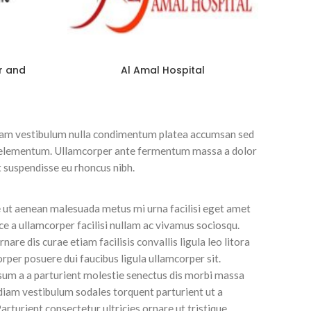
r and
Al Amal Hospital
A
quam vestibulum nulla condimentum platea accumsan sed
is elementum. Ullamcorper ante fermentum massa a dolor
 suspendisse eu rhoncus nibh.
 ut aenean malesuada metus mi urna facilisi eget amet
ce a ullamcorper facilisi nullam ac vivamus sociosqu.
nare dis curae etiam facilisis convallis ligula leo litora
rper posuere dui faucibus ligula ullamcorper sit.
psum a a parturient molestie senectus dis morbi massa
diam vestibulum sodales torquent parturient ut a
rturient consectetur ultricies ornare ut tristique