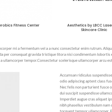
robics Fitness Center
Aesthetics by LBCC Lase
Skincare Clinic
amcorper mi a fermentum vel a a nunc consectetur enim rutrum. Ali
da per consequat gravida tristique litora nisi condimentum lobort
e a ullamcorper tempor.Consectetur scelerisque ullamcorper arcu est
Accumsan ridiculus suspendisse
odio adipiscing aptent class fus
Nec felis non parturient fusce or
dui suscipit suspendisse ullamco
Imperdiet augue cras aliquet i
nibh phasellus vestibulum nam 
torquent tempor ullamcorper. Pa