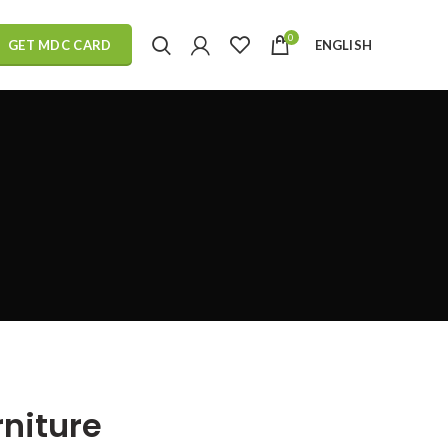
0
ENGLISH
GET MDC CARD
niture