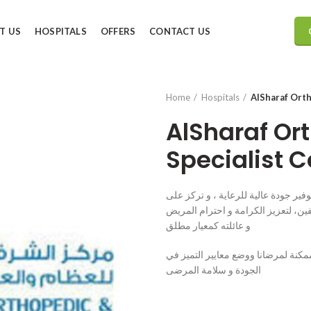
T US
HOSPITALS
OFFERS
CONTACT US
Home
Hospitals
AlSharaf Orth
AlSharaf Or
Specialist C
ر جودة عالية للرعاية ، و تركز على
ن، لتعزيز الكرامة و احترام المريض
و عائلته كمعيار مطلق
مكنة لمرضانا ووضع معايير التميز في
الجودة و سلامة المرضى