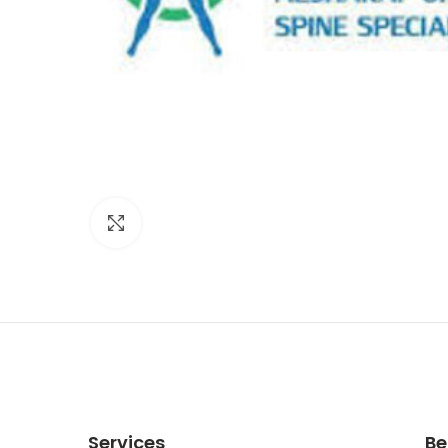
Click to enlarge
Services
Be