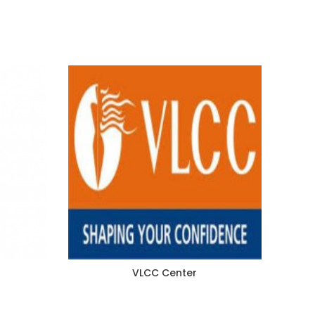
VLCC Center
B